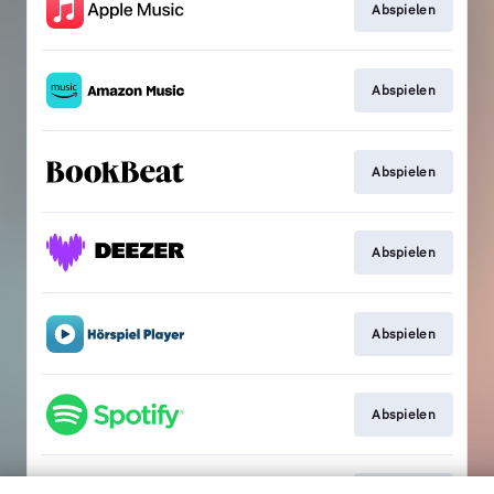
Abspielen
Abspielen
Abspielen
Abspielen
Abspielen
Abspielen