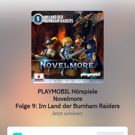
PLAYMOBIL Hörspiele
Novelmore
Folge 9: Im Land der Burnham Raiders
Jetzt anhören: