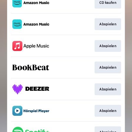
CD kaufen
Abspielen
Abspielen
Abspielen
Abspielen
Abspielen