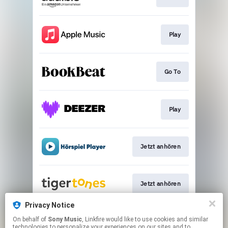
Play
Go To
Play
Jetzt anhören
Jetzt anhören
Privacy Notice
On behalf of
Sony Music
, Linkfire would like to use cookies and similar
Play
technologies to personalize your experiences on our sites and to