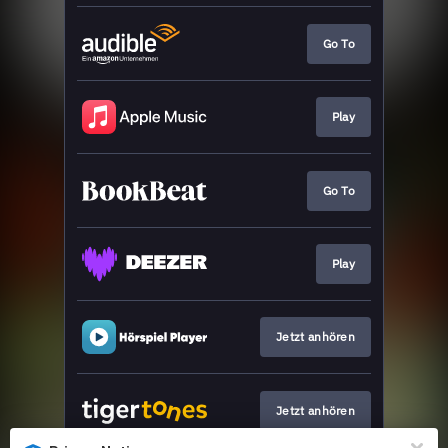
Go To
Play
Go To
Play
Jetzt anhören
Jetzt anhören